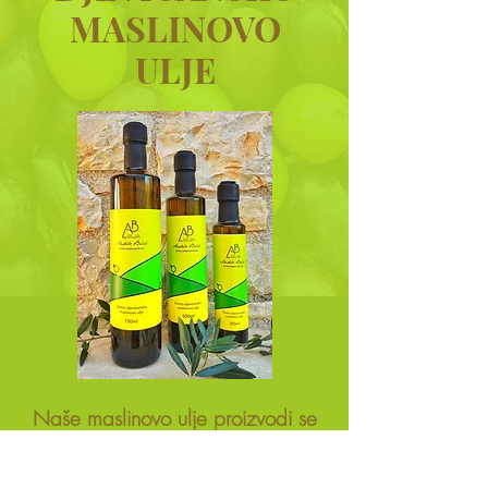
MASLINOVO
ULJE
Naše maslinovo ulje proizvodi se
od sorti: Istarska bjelica, Frantoio,
Leccino i Pendolino.