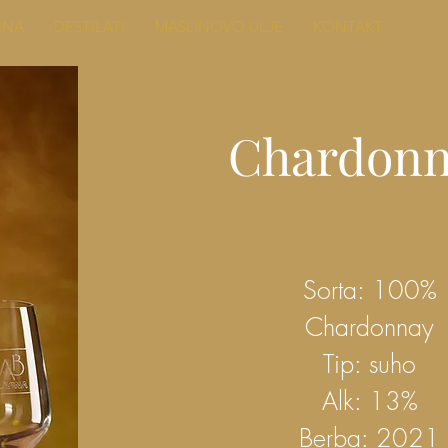
INA
DESTILATI
MASLINOVO ULJE
KONTAKT
Chardonn
Sorta: 100%
Chardonnay
Tip: suho
Alk: 13%
Berba: 2021