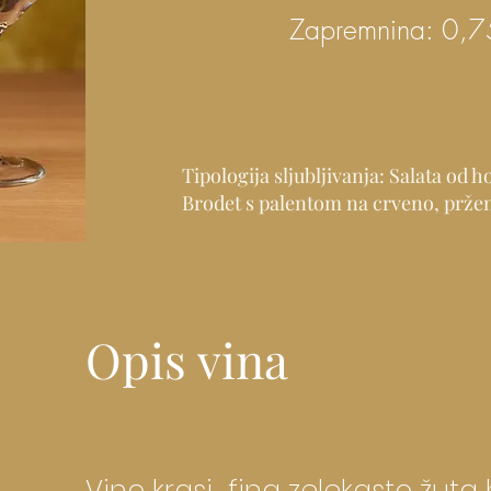
Zapremnina: 0,7
Tipologija sljubljivanja: Salata od h
Brodet s palentom na crveno, pržen
Opis vina
Vino krasi fina zelekasto žuta