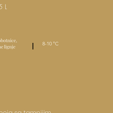
5 L
obotnice,
8-10 °C
e lignje
 boja sa tamnijim